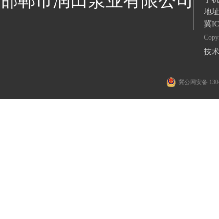
邯郸市润田泵业有限公司
地
冀IC
Cop
技术
冀公网安备 1304