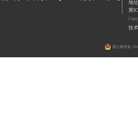
地
冀IC
Cop
技术
冀公网安备 1304