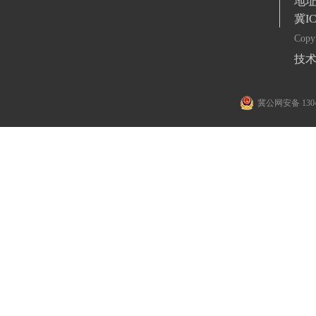
地
冀IC
Cop
技术
冀公网安备 1304